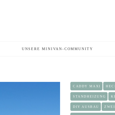
UNSERE MINIVAN-COMMUNITY
CADDY MAXI
HEC
STANDHEIZUNG
K
DIY AUSBAU
ZWEI