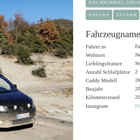
DACHHIMMEL UMG
BAYERN
AUTARK
Fahrzeugname
Fa
Fahrer:in
N
Wohnort
S
Lieblingsfeature
2
Anzahl Schlafplätze
2
Caddy Modell
2
Baujahr
2
Kilometerstand
Instagram
Fb