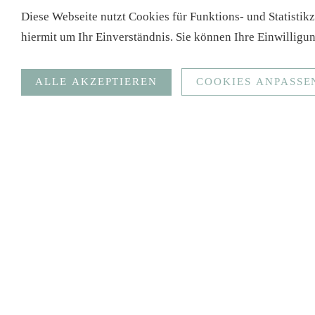
Diese Webseite nutzt Cookies für Funktions- und Statistik
hiermit um Ihr Einverständnis. Sie können Ihre Einwilligun
ALLE AKZEPTIEREN
COOKIES ANPASSE
Anonymisierte Statistiken
Funktionale Cookies (Spracherkennung, Bündelung Serve
Google Analytics
Anonymisierte Statistiken
Ziel
Social Media
SPEICHERN
Impressum
Datenschutz
Kontakt
Shop