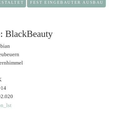
ESTALTET
FEST EINGEBAUTER AUSBAU
: BlackBeauty
bian
eubeuern
ternhimmel
K
014
02.020
n_lst