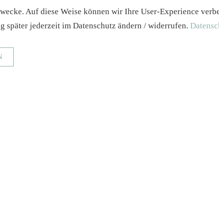
zwecke. Auf diese Weise können wir Ihre User-Experience verbess
g später jederzeit im Datenschutz ändern / widerrufen.
Datensc
N
ranfragen und sichere Datenübertragung)
Statistiken erstellen
_ga, _gat, _gid, _gali
FAQ
Widerrufsrecht
AGB
© by Caddyroamers