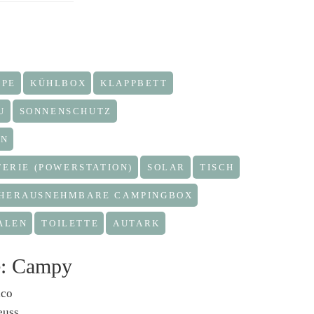
PPE
KÜHLBOX
KLAPPBETT
U
SONNENSCHUTZ
EN
ERIE (POWERSTATION)
SOLAR
TISCH
HERAUSNEHMBARE CAMPINGBOX
ALEN
TOILETTE
AUTARK
e: Campy
ico
euss