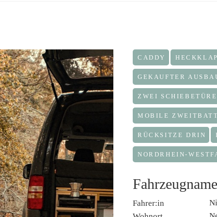
CADDY
HECKKLA
GEKAUFTER AUSBA
ZWEI SCHIEBETÜR
MOBILE ZWEITBATT
RÜCKSITZE DRIN
NORDRHEIN-WESTF
Fahrzeugnam
N
Fahrer:in
N
Wohnort