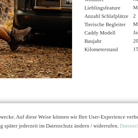
Ma
Lieblingsfeature
2
Anzahl Schlafplätze
M
Tierische Begleiter
Ja
Caddy Modell
2
Baujahr
1
Kilometerstand
 und Beschreibungen folgen noch
zwecke. Auf diese Weise können wir Ihre User-Experience verbess
g später jederzeit im Datenschutz ändern / widerrufen.
Datensc