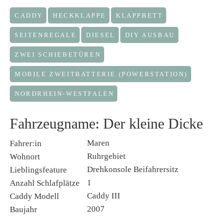
CADDY
HECKKLAPPE
KLAPPBETT
SEITENREGALE
DIESEL
DIY AUSBAU
ZWEI SCHIEBETÜREN
MOBILE ZWEITBATTERIE (POWERSTATION)
NORDRHEIN-WESTFALEN
Fahrzeugname: Der kleine Dicke
Maren
Fahrer:in
Ruhrgebiet
Wohnort
Drehkonsole Beifahrersitz
Lieblingsfeature
1
Anzahl Schlafplätze
Caddy III
Caddy Modell
2007
Baujahr