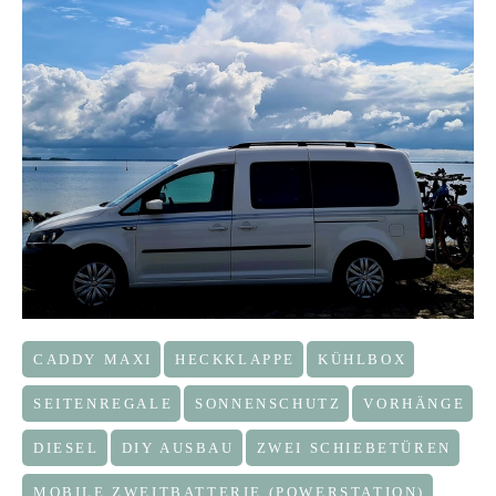
CADDY MAXI
HECKKLAPPE
KÜHLBOX
SEITENREGALE
SONNENSCHUTZ
VORHÄNGE
DIESEL
DIY AUSBAU
ZWEI SCHIEBETÜREN
MOBILE ZWEITBATTERIE (POWERSTATION)