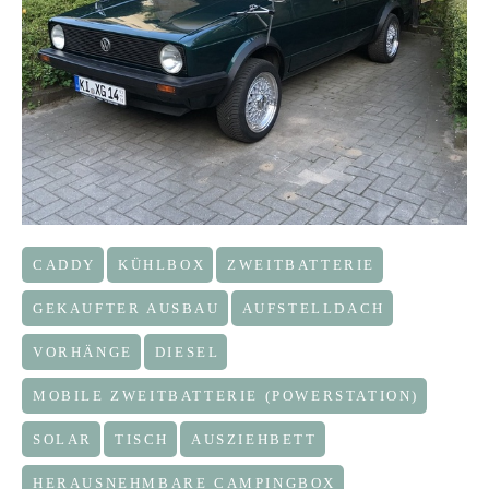
CADDY
KÜHLBOX
ZWEITBATTERIE
GEKAUFTER AUSBAU
AUFSTELLDACH
VORHÄNGE
DIESEL
MOBILE ZWEITBATTERIE (POWERSTATION)
SOLAR
TISCH
AUSZIEHBETT
HERAUSNEHMBARE CAMPINGBOX