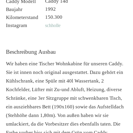
Caddy 14d
Caddy Modell
1992
Baujahr
150.300
Kilometerstand
Instagram
schholle
Beschreibung Ausbau
Wir haben eine Tischer Wohnkabine für unseren Caddy.
Sie ist innen noch original ausgestattet. Dazu gehört ein
Kühlschrank, eine Spüle mit 40l Wassertank, 2
Kochfelder, Lüfter mit Zu-und Abluft, Heizung, diverse
Schränke, eine 3er Sitzgruppe mit schwenkbaren Tisch,
ein ausziehbares Bett (190x160) sowie das Aufstelldach
(Stehhöhe dann 1,80m). Von außen haben wir sie
umlackiert, da die Vorbesitzer dies ebenfalls taten. Die
Farbe vorher biss sich mit dem Grün vom Caddy.