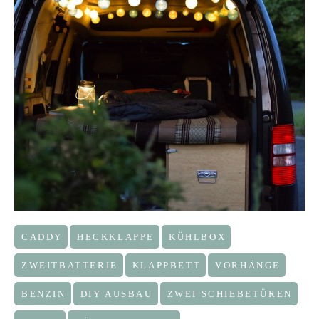
CADDY
HECKKLAPPE
KÜHLBOX
ZWEITBATTERIE
KLAPPBETT
VORHÄNGE
BENZIN
DIY AUSBAU
ZWEI SCHIEBETÜREN