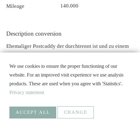
140.000
Mileage
Description conversion
Ehemaliger Postcaddy der durchtrennt ist und zu einem
Anhänger umgebaut wurde.
Sortimo System als Bettunterkonstruktion und knapp 2m
We use cookies to ensure the proper functioning of our
Liegefläche. Stromversorgung über 12V und 220V,
website. For an improved visit experience we use analysis
Wassertank mit elektronischer Pumpe anstelle des
products. These are used when you agree with 'Statistics'.
Dieseltanks. Radio und Beleuchtung verbaut.
Privacy statement
ACCEPT ALL
CHANGE
Statistics
Necessary
Google Analytics
Create statistics data
Statistics