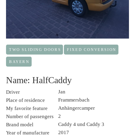
TWO SLIDING DOORS
FIXED CONVERSION
BAYERN
Name: HalfCaddy
Jan
Driver
Frammersbach
Place of residence
Anhängercamper
My favorite feature
2
Number of passengers
Caddy 4 und Caddy 3
Brand model
2017
Year of manufacture