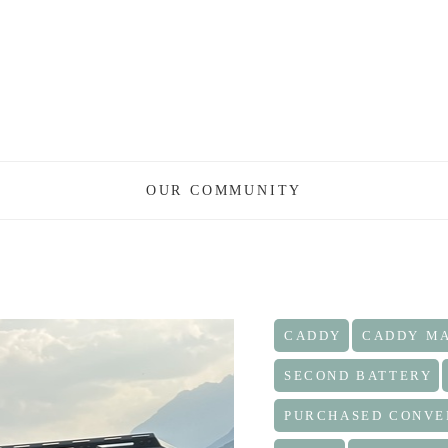
OUR COMMUNITY
CADDY
CADDY M
SECOND BATTERY
PURCHASED CONVE