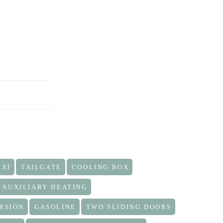
AXI
TAILGATE
COOLING BOX
AUXILIARY HEATING
RSION
GASOLINE
TWO SLIDING DOORS