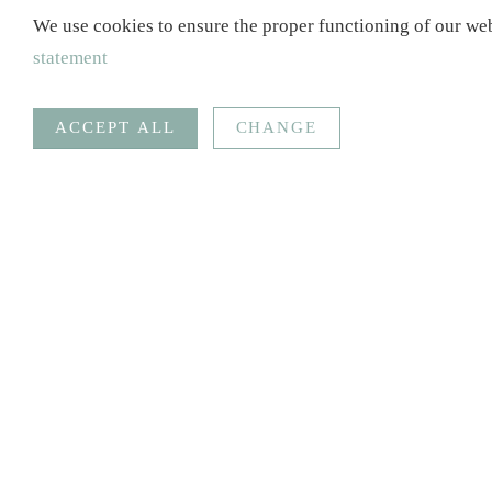
We use cookies to ensure the proper functioning of our web
statement
ACCEPT ALL
CHANGE
Statistics
Necessary
Google Analytics
Statistics
Goal
Social Media
SAVE
Imprint
Data protection
Contact
Shop
F