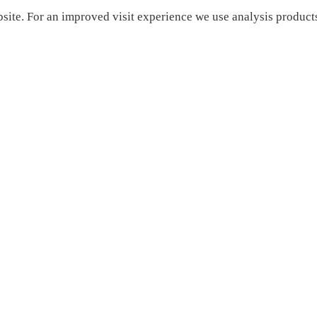
site. For an improved visit experience we use analysis products.
Create statistics data
_ga, _gat, _gid, _gali
AQ
Right of withdrawal
GTC
© by Caddyroamers