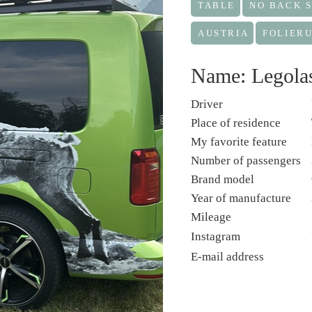
TABLE
NO BACK 
AUSTRIA
FOLIER
Name: Legola
Driver
Place of residence
My favorite feature
Number of passengers
Brand model
Year of manufacture
Mileage
Instagram
E-mail address