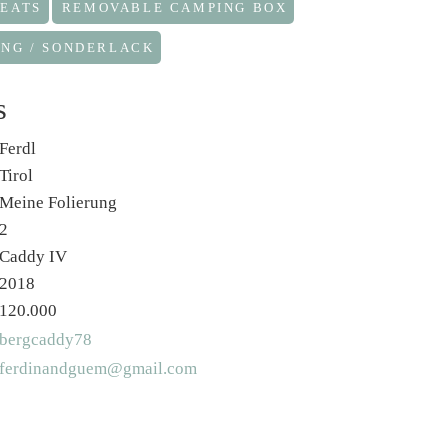
SEATS
REMOVABLE CAMPING BOX
UNG / SONDERLACK
s
Ferdl
Tirol
Meine Folierung
2
Caddy IV
2018
120.000
bergcaddy78
ferdinandguem@gmail.com