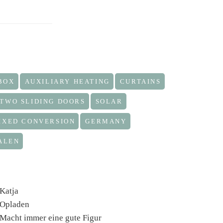
BOX
AUXILIARY HEATING
CURTAINS
TWO SLIDING DOORS
SOLAR
IXED CONVERSION
GERMANY
ALEN
Katja
Opladen
Macht immer eine gute Figur