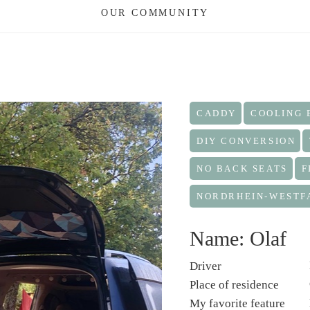
OUR COMMUNITY
CADDY
COOLING 
DIY CONVERSION
NO BACK SEATS
F
NORDRHEIN-WESTF
Name: Olaf
Driver
Place of residence
My favorite feature