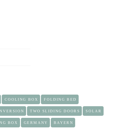
COOLING BOX
FOLDING BED
ONVERSION
TWO SLIDING DOORS
SOLAR
NG BOX
GERMANY
BAYERN