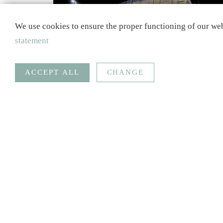
We use cookies to ensure the proper functioning of our web
statement
ACCEPT ALL
CHANGE
Statistics
Necessary
Google Analytics
Statistics
Goal
Social Media
SAVE
Imprint
Data protection
Contact
Shop
F