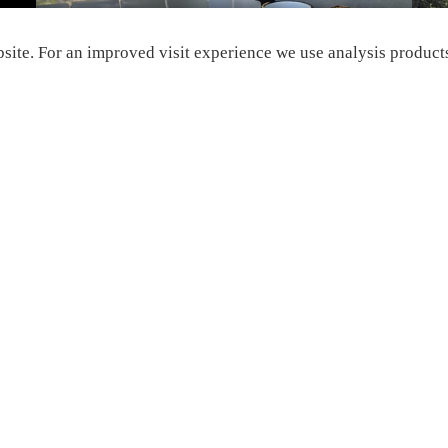
site. For an improved visit experience we use analysis products.
Create statistics data
_ga, _gat, _gid, _gali
AQ
Right of withdrawal
GTC
© by Caddyroamers