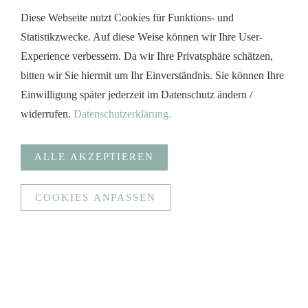
Diese Webseite nutzt Cookies für Funktions- und
Statistikzwecke. Auf diese Weise können wir Ihre User-
Experience verbessern. Da wir Ihre Privatsphäre schätzen,
bitten wir Sie hiermit um Ihr Einverständnis. Sie können Ihre
Einwilligung später jederzeit im Datenschutz ändern /
widerrufen.
Datenschutzerklärung.
ALLE AKZEPTIEREN
COOKIES ANPASSEN
Anonymisierte Statistiken
Funktionale Cookies (Spracherkennung, Bündelung
Serveranfragen und sichere Datenübertragung)
Google Analytics
Statistiken erstellen
Anonymisierte Statistiken
Ziel
_ga, _gat, _gid, _gali
Social Media