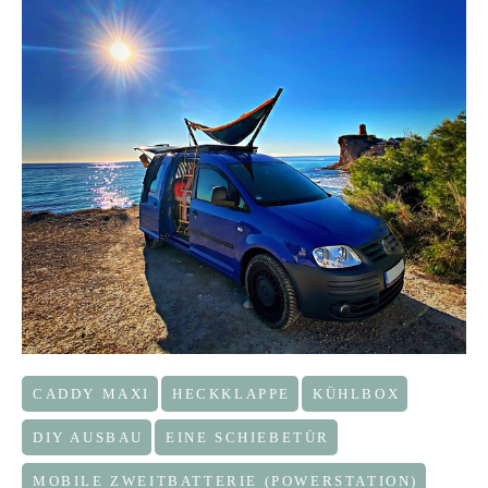
CADDY MAXI
HECKKLAPPE
KÜHLBOX
DIY AUSBAU
EINE SCHIEBETÜR
MOBILE ZWEITBATTERIE (POWERSTATION)