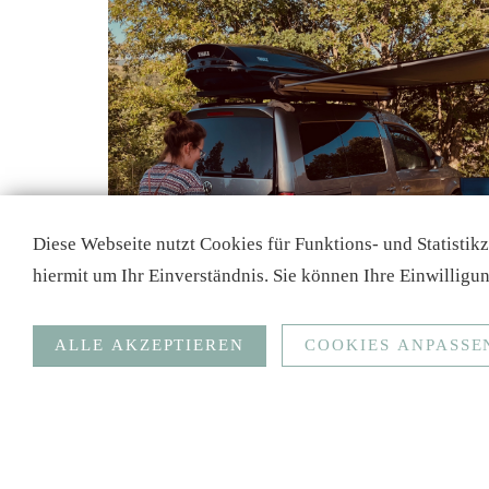
Diese Webseite nutzt Cookies für Funktions- und Statistik
hiermit um Ihr Einverständnis. Sie können Ihre Einwilligun
ALLE AKZEPTIEREN
COOKIES ANPASSE
Anonymisierte Statistiken
Funktionale Cookies (Spracherkennung, Bündelung Serve
Google Analytics
Anonymisierte Statistiken
Ziel
Social Media