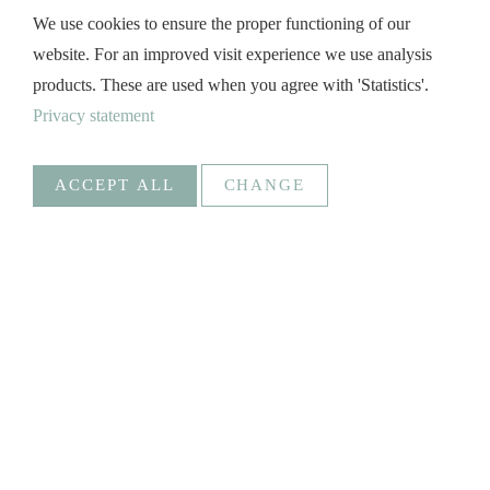
We use cookies to ensure the proper functioning of our
website. For an improved visit experience we use analysis
products. These are used when you agree with 'Statistics'.
Privacy statement
ACCEPT ALL
CHANGE
Statistics
Necessary
Google Analytics
Create statistics data
Statistics
Goal
_ga, _gat, _gid, _gali
Social Media
SAVE