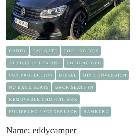
CADDY
TAILGATE
COOLING BOX
AUXILIARY HEATING
FOLDING BED
SUN PROTECTION
DIESEL
DIY CONVERSION
NO BACK SEATS
BACK SEATS IN
REMOVABLE CAMPING BOX
FOLIERUNG / SONDERLACK
HAMBURG
Name: eddycamper