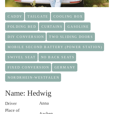
CADDY
TAILGATE
COOLING BOX
FOLDING BED
CURTAINS
GASOLINE
DIY CONVERSION
TWO SLIDING DOORS
MOBILE SECOND BATTERY (POWER STATION)
SWIVEL SEAT
NO BACK SEATS
FIXED CONVERSION
GERMANY
NORDRHEIN-WESTFALEN
Name: Hedwig
Anna
Driver
Place of
Aachen