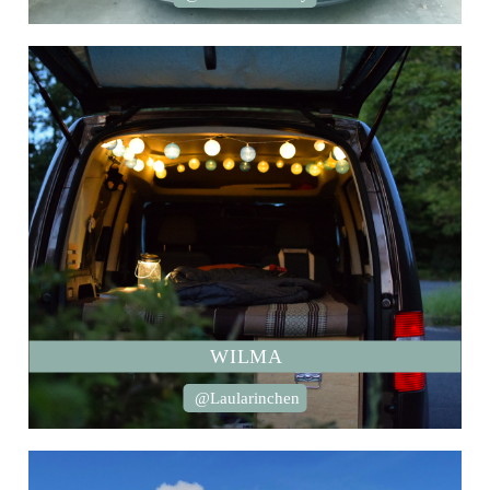
WILMA
@Laularinchen