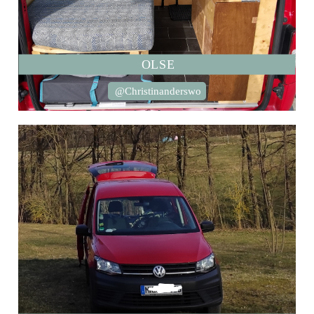
OLSE
@Christinanderswo