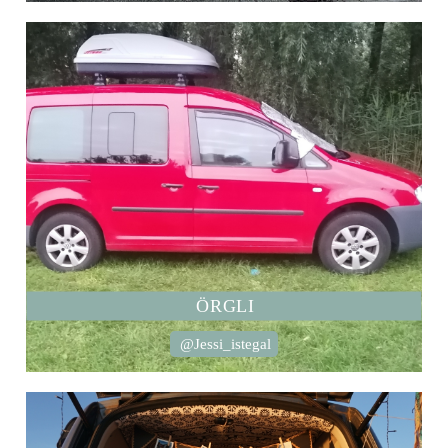
ÖRGLI
@Jessi_istegal