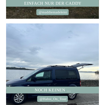
EINFACH NUR DER CADDY
@maddiemadeleini
NOCH KEINEN …
@Habsi_On_Tour